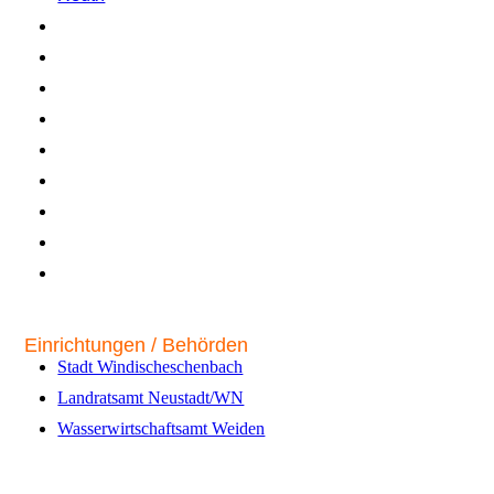
Röthenbach
Schönficht
Schönhaid-Leugas
Schönkirch
Siegritz
Thumsenreuth
Voithenthan
Wetzldorf
Wildenreuth
Einrichtungen / Behörden
Stadt Windischeschenbach
Landratsamt Neustadt/WN
Wasserwirtschaftsamt Weiden