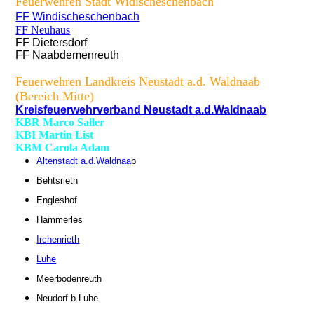
Feuerwehren Stadt Widischeschenbach
FF Windischeschenbach
FF Neuhaus
FF Dietersdorf
FF Naabdemenreuth
Feuerwehren Landkreis Neustadt a.d. Waldnaab
(Bereich Mitte)
Kreisfeuerwehrverband Neustadt a.d.Waldnaab
KBR Marco Saller
KBI Martin List
KBM Carola Adam
Altenstadt a.d.Waldnaa
b
Behtsrieth
Engleshof
Hammerles
Irchenrieth
Luhe
Meerbodenreuth
Neudorf b.Luhe