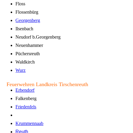
Floss
Flossenbürg
Georgenberg
Ilsenbach
Neudorf b.Georgenberg
Neuenhammer
Püchersreuth
Waldkirch
Wurz
Feuerwehren Landkreis Tirschenreuth
Erbendorf
Falkenberg
Friedenfels
Grötschenreuth
Krummennaab
Reuth